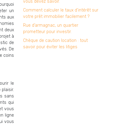
vous devez savoir.
pourquoi
Comment calculer le taux d’intérêt sur
eter un
votre prêt immobilier facilement ?
nts aux
onomies
Rue d’armagnac, un quartier
nt deux
prometteur pour investir.
projet à
Chèque de caution location : tout
ostic de
savoir pour éviter les litiges
vés. De
re coins
urir le
plaisir.
ns sans
nts qui
net vous
n ligne
ui vous