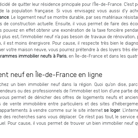
idé de quitter leur résidence principale pour l’Île-de-France. C’est 
de la population française. Si vous envisagez vous aussi d’y ach
rance
. Le logement neuf se montre durable, par ses matériaux résista
s de construction actuelle. Ensuite, il vous permet de faire des éc
s pouvez en effet obtenir une exonération de la taxe foncière penda
ui plus est, l’immobilier neuf n’a pas besoin de travaux de rénovation, 
n, il est moins énergivore. Pour cause, il respecte très bien le diagn
er votre maison neuve, vous pourrez prétendre à des loyers très éle
rammes immobilier neufs à Paris
, en Île-de-France et dans les quat
nt neuf en Île-de-France en ligne
chez un bien immobilier neuf dans la région. Quoi qu’on dise, parco
vendeurs ou des professionnels de l’immobilier est loin d’une partie de 
web vous permet de dénicher des offres de logements neufs et ancie
 de vente immobilière entre particuliers et des sites d’hébergeme
 appartements à vendre comme sur le site internet
se loger
. L’inter
 des recherches sans vous déplacer. Ce n’est pas tout, le service e
uel. Pour cause, il vous permet de trouver un bien immobilier neuf q