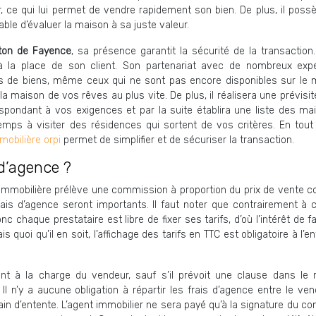
 ce qui lui permet de vendre rapidement son bien. De plus, il poss
le d’évaluer la maison à sa juste valeur.
nton de Fayence
, sa présence garantit la sécurité de la transaction.
à la place de son client. Son partenariat avec de nombreux exp
ypes de biens, même ceux qui ne sont pas encore disponibles sur le 
la maison de vos rêves au plus vite. De plus, il réalisera une prévisi
spondant à vos exigences et par la suite établira une liste des ma
emps à visiter des résidences qui sortent de vos critères. En tout 
obilière orpi
permet de simplifier et de sécuriser la transaction.
d’agence ?
e immobilière prélève une commission à proportion du prix de vente c
frais d’agence seront importants. Il faut noter que contrairement à 
 chaque prestataire est libre de fixer ses tarifs, d’où l’intérêt de f
oi qu’il en soit, l’affichage des tarifs en TTC est obligatoire à l’e
sont à la charge du vendeur, sauf s’il prévoit une clause dans le
 Il n’y a aucune obligation à répartir les frais d’agence entre le ve
rain d’entente. L’agent immobilier ne sera payé qu’à la signature du co