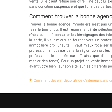
vente. Si le client refuse son offre, il ne peut lu
sans condition suspensive et que l’une des parties
Comment trouver la bonne agence
Trouver la bonne agence immobilière n’est pas u
faire le bon choix. Il est recommandé de sélectio
n’hésitez pas à consulter les témoignages des inter
la sorte, il vaut mieux se tourner vers un profe
immobilière orpi. Ensuite, il vaut mieux focalise
professionnel localisé dans la région connait le
professionnelle appelée carte T, ainsi que d’une g
manier des fonds). Pour un projet de vente immobi
avant votre bien : sur son site, sur les différents p
Comment devenir décoratrice d’intérieur sans d