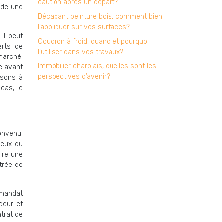
caution après un départ?
ède une
Décapant peinture bois, comment bien
l’appliquer sur vos surfaces?
 Il peut
Goudron à froid, quand et pourquoi
erts de
l’utiliser dans vos travaux?
marché.
Immobilier charolais, quelles sont les
te avant
perspectives d’avenir?
isons à
cas, le
onvenu.
ceux du
aire une
ntrée de
 mandat
ndeur et
ntrat de