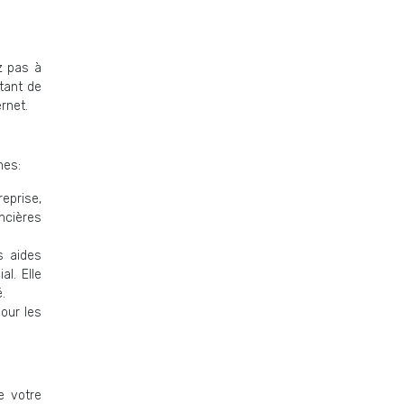
ez pas à
rtant de
rnet.
hes:
eprise,
ncières
s aides
l. Elle
.
our les
e votre