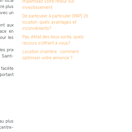
n local
maximisez votre retour sur
re plus
investissement.
avec un
De particulier à particulier (PAP) 26
location: quels avantages et
ent aux
inconvénients?
pace en
Pas d’état des lieux sortie, quels
pour les
recours s’offrent à vous?
des prix
Location chambre : comment
 Saint-
optimiser votre annonce ?
acilite
mportant
au plus
centre-