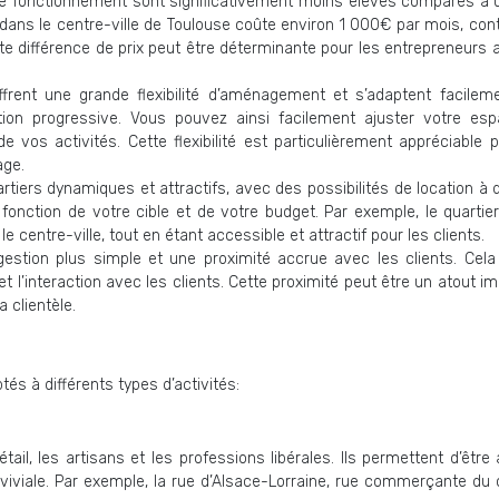
is de fonctionnement sont significativement moins élevés comparés à u
 dans le centre-ville de Toulouse coûte environ 1 000€ par mois, cont
e différence de prix peut être déterminante pour les entrepreneurs 
ffrent une grande flexibilité d’aménagement et s’adaptent facilem
ution progressive. Vous pouvez ainsi facilement ajuster votre es
e vos activités. Cette flexibilité est particulièrement appréciable 
age.
rtiers dynamiques et attractifs, avec des possibilités de location à 
fonction de votre cible et de votre budget. Par exemple, le quartier
centre-ville, tout en étant accessible et attractif pour les clients.
estion plus simple et une proximité accrue avec les clients. Cela f
et l’interaction avec les clients. Cette proximité peut être un atout i
 clientèle.
és à différents types d’activités:
l, les artisans et les professions libérales. Ils permettent d’être 
viviale. Par exemple, la rue d’Alsace-Lorraine, rue commerçante du 