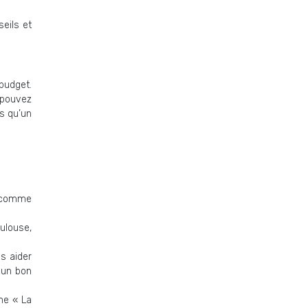
seils et
budget.
 pouvez
is qu’un
s comme
ulouse,
s aider
 un bon
me « La