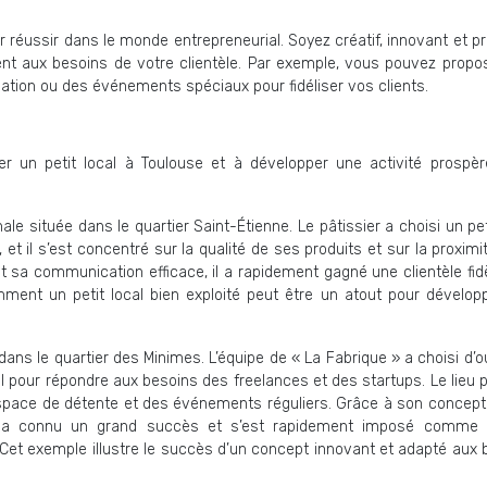
 réussir dans le monde entrepreneurial. Soyez créatif, innovant et p
nt aux besoins de votre clientèle. Par exemple, vous pouvez propo
réation ou des événements spéciaux pour fidéliser vos clients.
r un petit local à Toulouse et à développer une activité prospère
ale située dans le quartier Saint-Étienne. Le pâtissier a choisi un pet
 et il s’est concentré sur la qualité de ses produits et sur la proxim
et sa communication efficace, il a rapidement gagné une clientèle fid
ment un petit local bien exploité peut être un atout pour dévelop
ans le quartier des Minimes. L’équipe de « La Fabrique » a choisi d’o
l pour répondre aux besoins des freelances et des startups. Le lieu 
espace de détente et des événements réguliers. Grâce à son concept
» a connu un grand succès et s’est rapidement imposé comme 
 Cet exemple illustre le succès d’un concept innovant et adapté aux 