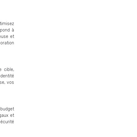
timisez
spond à
euse et
oration
 cible,
dentité
ise, vos
e budget
gaux et
écurité