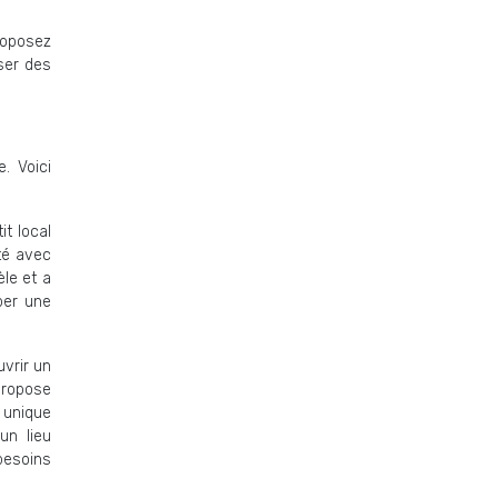
roposez
ser des
. Voici
it local
ité avec
èle et a
per une
uvrir un
propose
 unique
un lieu
besoins