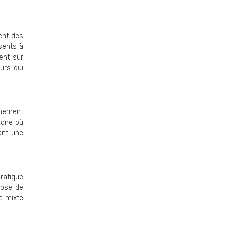
rent des
sents à
ent sur
eurs qui
nnement
 zone où
ant une
pratique
opose de
e mixte