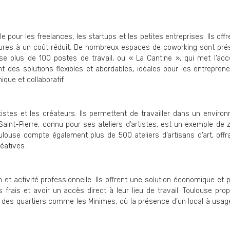
 pour les freelances, les startups et les petites entreprises. Ils off
tures à un coût réduit. De nombreux espaces de coworking sont pré
e plus de 100 postes de travail, ou « La Cantine », qui met l’acc
ent des solutions flexibles et abordables, idéales pour les entrepren
que et collaboratif.
tistes et les créateurs. Ils permettent de travailler dans un enviro
r Saint-Pierre, connu pour ses ateliers d’artistes, est un exemple de
oulouse compte également plus de 500 ateliers d’artisans d’art, offr
réatives.
et activité professionnelle. Ils offrent une solution économique et 
s frais et avoir un accès direct à leur lieu de travail. Toulouse pr
es quartiers comme les Minimes, où la présence d’un local à usag